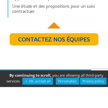
Une étude et des propositions pour un suivi
contractuel
CONTACTEZ NOS ÉQUIPES
By continuing to scroll,
you are allowing all third-party
>
Mentions légales
Accueil
|
Nos
services
✓ OK, accept all
Personalize
Privacy policy
>
Politique de
activités
|
Supports
protection des
techniques
|
L’actu
données
de l’eau en Alsace
>
Gestion des
cookies
3 rue de Belgique